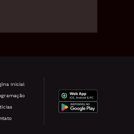
ina Inicial
ogramação
tícias
ntato