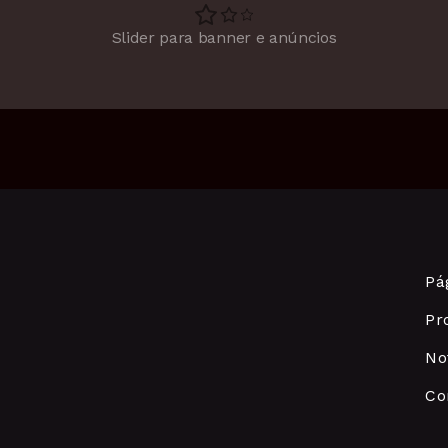
Slider para banner e anúncios
Pág
Pr
No
Co