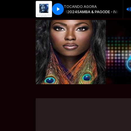
TOCANDO AGORA
DE - IVAN VAZ - QUARTA - 13112024
JOVEM GUARDA com AUTO-Dj
JOVEM GUARDA com AUTO-Dj
SAMBA & PAGODE - IVAN VAZ - QUA