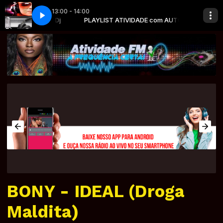
13:00 - 14:00
otage e rzo - marginal alado
ADE com AUTO-Dj
TO-Dj
PLAYLIST ATIVIDADE com AUTO-Dj
BEATLES com AUTO-Dj
charlie brown jr, sabotage e rzo - marginal a
BONY - IDEAL (Droga
Maldita)